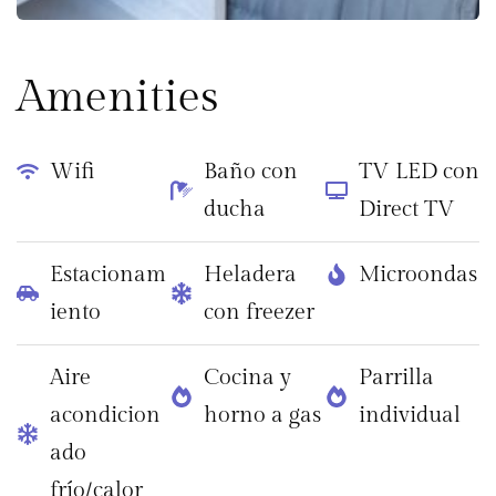
Amenities
Wifi
Baño con
TV LED con
ducha
Direct TV
Estacionam
Heladera
Microondas
iento
con freezer
Aire
Cocina y
Parrilla
acondicion
horno a gas
individual
ado
frío/calor