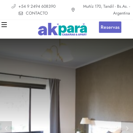
+54 9 2494 608390
Muñíz 170, Tandil - Bs.As. -
CONTACTO
Argentina
Reservas