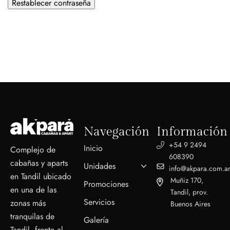
Restablecer contraseña
Navegación
Información
+54 9 2494
Inicio
Complejo de
608390
cabañas y aparts
Unidades
info@akpara.com.a
en Tandil ubicado
Muñiz 170,
Promociones
en una de las
Tandil, prov.
Servicios
zonas más
Buenos Aires
tranquilas de
Galería
Tandil, frente al