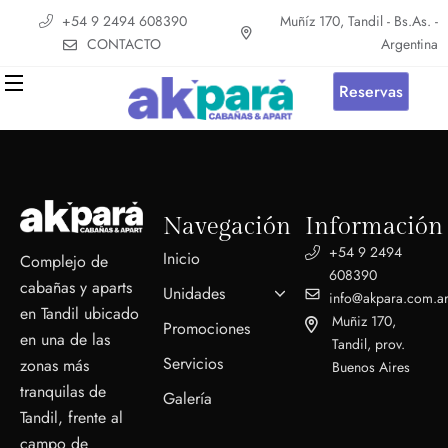
+54 9 2494 608390
Muñíz 170, Tandil - Bs.As. -
CONTACTO
Argentina
Reservas
Navegación
Información
+54 9 2494
Inicio
Complejo de
608390
cabañas y aparts
Unidades
info@akpara.com.a
en Tandil ubicado
Muñiz 170,
Promociones
en una de las
Tandil, prov.
Servicios
zonas más
Buenos Aires
tranquilas de
Galería
Tandil, frente al
campo de