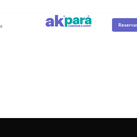
Reserva
ía