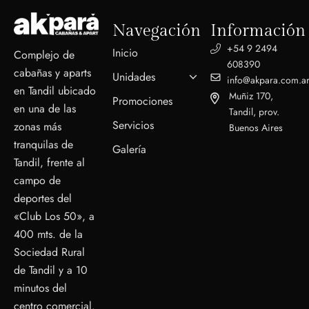
Navegación
Información
+54 9 2494
Inicio
Complejo de
608390
cabañas y aparts
Unidades
info@akpara.com.a
en Tandil ubicado
Muñiz 170,
Promociones
en una de las
Tandil, prov.
Servicios
zonas más
Buenos Aires
tranquilas de
Galería
Tandil, frente al
campo de
deportes del
«Club Los 50», a
400 mts. de la
Sociedad Rural
de Tandil y a 10
minutos del
centro comercial.