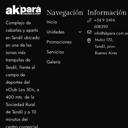
Navegación
Información
+54 9 2494
Inicio
Complejo de
608390
cabañas y aparts
Unidades
info@akpara.com.a
en Tandil ubicado
Muñiz 170,
Promociones
en una de las
Tandil, prov.
Servicios
zonas más
Buenos Aires
tranquilas de
Galería
Tandil, frente al
campo de
deportes del
«Club Los 50», a
400 mts. de la
Sociedad Rural
de Tandil y a 10
minutos del
centro comercial.