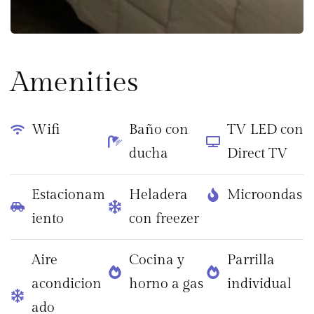
Amenities
Wifi
Baño con
TV LED con
ducha
Direct TV
Estacionam
Heladera
Microondas
iento
con freezer
Aire
Cocina y
Parrilla
acondicion
horno a gas
individual
ado