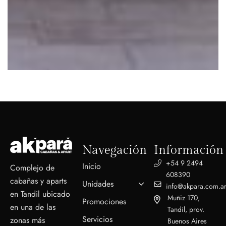
Navegación
Información
+54 9 2494
Inicio
Complejo de
608390
cabañas y aparts
Unidades
info@akpara.com.a
en Tandil ubicado
Muñiz 170,
Promociones
en una de las
Tandil, prov.
Servicios
zonas más
Buenos Aires