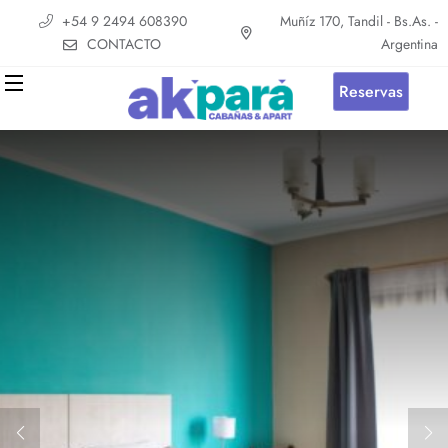
+54 9 2494 608390
Muñíz 170, Tandil - Bs.As. -
CONTACTO
Argentina
Reservas