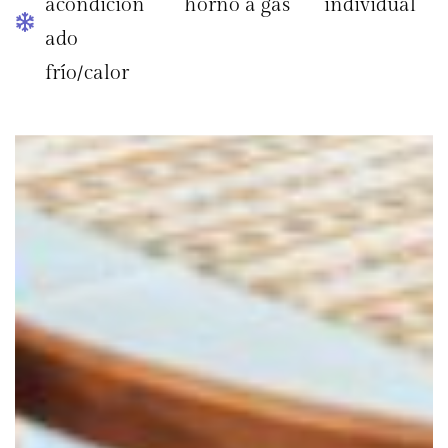
acondicion
horno a gas
individual
ado
frío/calor